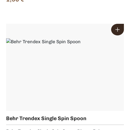
Regulärer Preis:
Behr Trendex Single Spin Spoon