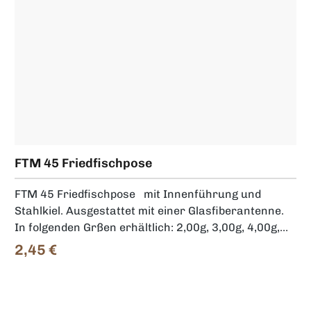
FTM 45 Friedfischpose
FTM 45 Friedfischpose mit Innenführung und
Stahlkiel. Ausgestattet mit einer Glasfiberantenne.
In folgenden Grßen erhältlich: 2,00g, 3,00g, 4,00g,
5,00g, 6,00g, 8,00g, 10,00g, 12,00g, 15,00g, 18,00g,
2,45 €
Regulärer Preis:
20,00g