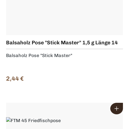
Balsaholz Pose "Stick Master" 1,5 g Länge 14
cm
Balsaholz Pose "Stick Master"
2,44 €
Regulärer Preis: