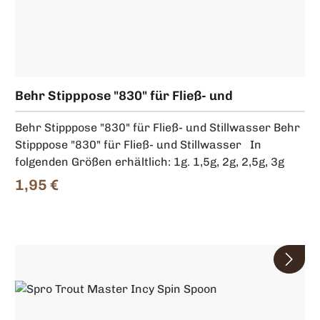
Behr Stipppose "830" für Fließ- und
Stillwasser
Behr Stipppose "830" für Fließ- und Stillwasser Behr
Stipppose "830" für Fließ- und Stillwasser In
folgenden Größen erhältlich: 1g. 1,5g, 2g, 2,5g, 3g
1,95 €
Regulärer Preis: