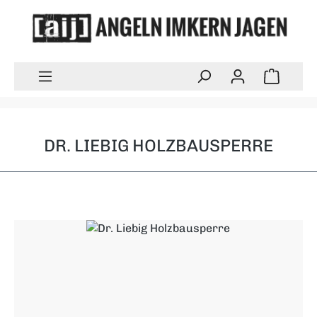
Zum Hauptinhalt springen
Warenk
DR. LIEBIG HOLZBAUSPERRE
Bildergalerie überspringen