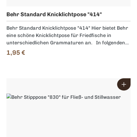
Behr Standard Knicklichtpose "414"
Behr Standard Knicklichtpose "414" Hier bietet Behr
eine schöne Knicklichtpose für Friedfische in
unterschiedlichen Grammaturen an. In folgenden
Größen erhältlich: Behr Standard Knicklichtpose
1,95 €
Regulärer Preis:
"414" - 2g Behr Standard Knicklichtpose "414" - 3g
Behr Standard Knicklichtpose "414" - 4g Behr
Standard Knicklichtpose "414" - 5g