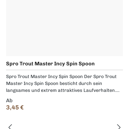
Spro Trout Master Incy Spin Spoon
Spro Trout Master Incy Spin Spoon Der Spro Trout
Master Incy Spin Spoon besticht durch sein
langsames und extrem attraktives Laufverhalten.
Der Spoon kann auch in Verbindung mit einem
Regulärer Preis:
Ab
Naturköder (z.B. einer Bienenmade) gefischt werden.
3,45 €
Benutze dabei einen 3- oder 5-fach Tönnchenwirbel!
Gewicht: 1,8g oder 2,5g In folgenden Sorten
erhältlich: Spro Trout Master Incy Spin Spoon -