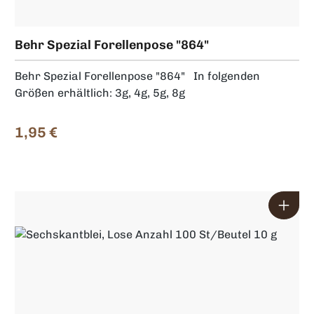
Größen erhältlich: Behr Vorfach Connector No Knot -
fein -Trakraft 9Kg - Inhalt 10 Stück Behr Vorfach
Connector No Knot - mittel -Trakraft 18Kg - Inhalt 10
Behr Spezial Forellenpose "864"
Stück Behr Vorfach Connector No Knot - stark -
Trakraft 40Kg - Inhalt 10 Stück Behr Vorfach
Behr Spezial Forellenpose "864" In folgenden
Connector No Knot - extra stark -Trakraft 65Kg -
Größen erhältlich: 3g, 4g, 5g, 8g
Inhalt 10 Stück
1,95 €
Regulärer Preis: