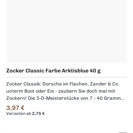
Zocker Classic Farbe Arktisblue 40 g
Zocker Classik: Dorsche im Flachen, Zander & Co
unterm Boot oder Eis - zaubern Sie doch mal mit
Zockern! Die 3-D-Meisterstücke von 7 - 40 Gramm
verführen durch ihr taumelndes Spiel, die reizvollen
3,97 €
Regulärer Preis:
Farbeffekte geben den Räubern den Rest.
Varianten ab
2,75 €